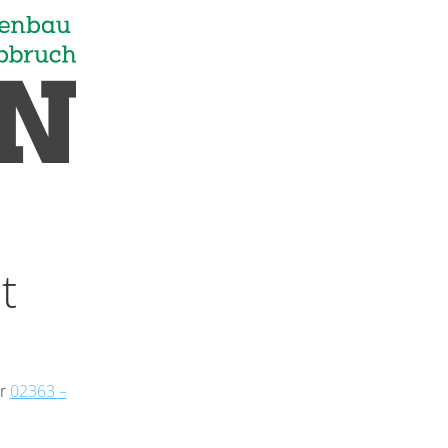
t
er
02363 –